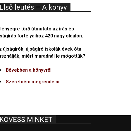
Első leütés – A könyv
 lényegre törő útmutató az írás és
jságírás fortélyaihoz 420 nagy oldalon.
z újságírók, újságíró iskolák évek óta
asználják, miért maradnál le mögöttük?
Bővebben a könyvről
Szeretném megrendelni
KÖVESS MINKET