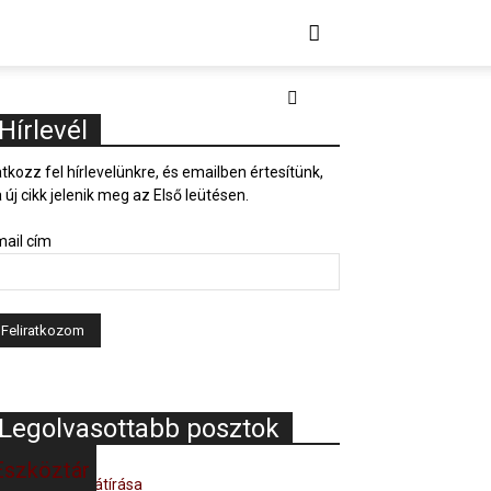
Hírlevél
atkozz fel hírlevelünkre, és emailben értesítünk,
 új cikk jelenik meg az Első leütésen.
ail cím
Legolvasottabb posztok
Eszköztár