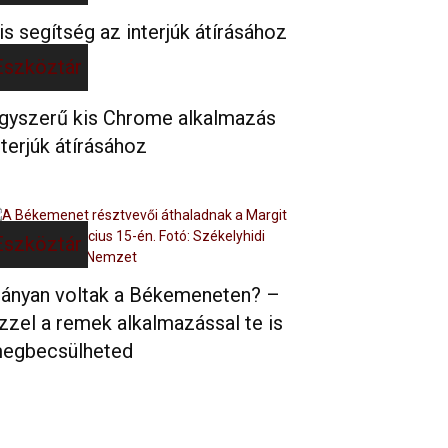
is segítség az interjúk átírásához
Eszköztár
gyszerű kis Chrome alkalmazás
nterjúk átírásához
Eszköztár
ányan voltak a Békemeneten? –
zzel a remek alkalmazással te is
egbecsülheted