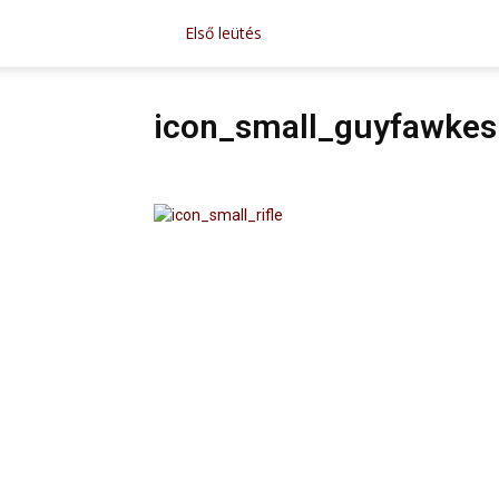
Első leütés
icon_small_guyfawkes