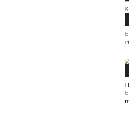
K
E
i
H
E
m