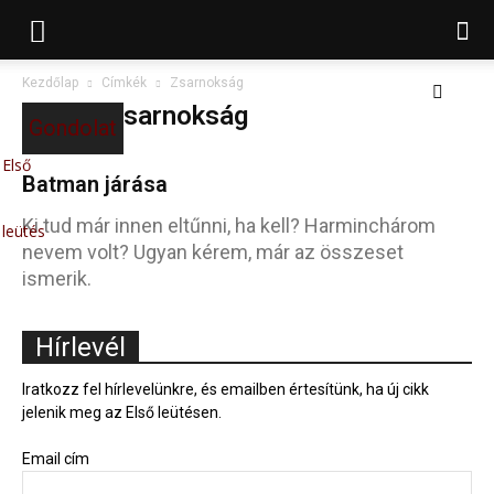
Kezdőlap
Címkék
Zsarnokság
Címke: zsarnokság
Gondolat
Első
Batman járása
Ki tud már innen eltűnni, ha kell? Harminchárom
leütés
nevem volt? Ugyan kérem, már az összeset
ismerik.
Hírlevél
Iratkozz fel hírlevelünkre, és emailben értesítünk, ha új cikk
jelenik meg az Első leütésen.
Email cím