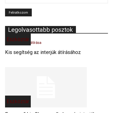
Legolvasottabb posztok
Eszköztár
Kis segítség az interjúk átírásához
Eszköztár