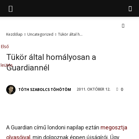
Kezdőlap
Uncategorized
Tükör által h...
UNCATEGORIZED
Első
Tükör által homályosan a
leütés
Guardiannél
0
2011. OKTÓBER 12.
TÓTH SZABOLCS TÖHÖTÖM
A Guardian című londoni napilap eztán
megosztja
olvasóival
, min dolgoznak éppen újságírói. Úgy