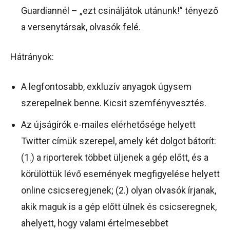
Guardiannél – „ezt csináljátok utánunk!” tényező
a versenytársak, olvasók felé.
Hátrányok:
A legfontosabb, exkluzív anyagok úgysem
szerepelnek benne. Kicsit szemfényvesztés.
Az újságírók e-mailes elérhetősége helyett
Twitter címük szerepel, amely két dolgot bátorít:
(1.) a riporterek többet üljenek a gép előtt, és a
körülöttük lévő események megfigyelése helyett
online csicseregjenek; (2.) olyan olvasók írjanak,
akik maguk is a gép előtt ülnek és csicseregnek,
ahelyett, hogy valami értelmesebbet