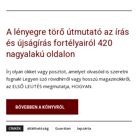
A lényegre törő útmutató az írás
és újságírás fortélyairól 420
nagyalakú oldalon
Írj olyan cikket vagy posztot, amelyet olvasóid is szeretni
fognak! Legyen szó rövidhírről vagy hosszú magazincikkről,
az ELSŐ LEÜTÉS megmutatja, HOGYAN.
BŐVEBBEN A KÖNYVRŐL
CÍMKÉK
átláthatóság
Guardian
lapzárta