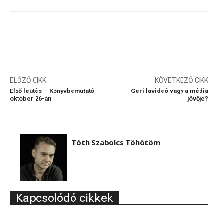
ELŐZŐ CIKK
KÖVETKEZŐ CIKK
Első leütés – Könyvbemutató
Gerillavideó vagy a média
október 26-án
jövője?
Tóth Szabolcs Töhötöm
Kapcsolódó cikkek